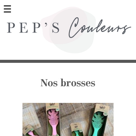
☰
Nos brosses